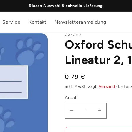
Riesen Auswahl & schnelle Lieferung
Service
Kontakt
Newsletteranmeldung
OXFORD
Oxford Schul
Lineatur 2, 
Normaler
0,79 €
Preis
inkl. MwSt. zzgl.
Versand
(Liefer
Anzahl
Verringere
Erhöhe
die
die
Menge
Menge