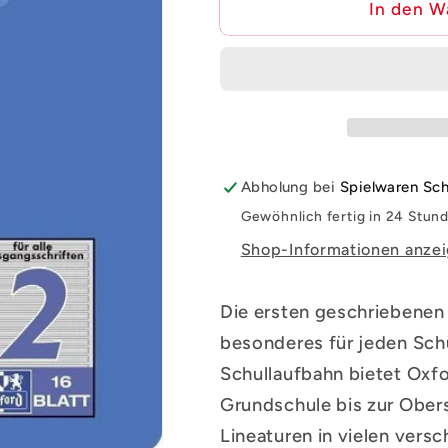
für
für
In den W
Oxford
Oxford
Schulheft
Schulheft
A5,
A5,
liniert,
liniert,
Lineatur
Lineatur
2,
2,
16
16
Abholung bei
Spielwaren S
Blatt
Blatt
Gewöhnlich fertig in 24 Stun
Shop-Informationen anze
Die ersten geschriebenen
besonderes für jeden Schü
Schullaufbahn bietet Oxf
Grundschule bis zur Obers
Lineaturen in vielen ver